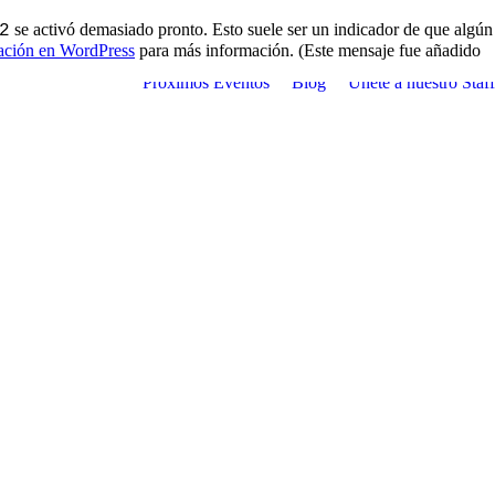
se activó demasiado pronto. Esto suele ser un indicador de que algún
2
ación en WordPress
para más información. (Este mensaje fue añadido
Próximos Eventos
Blog
Únete a nuestro Staff