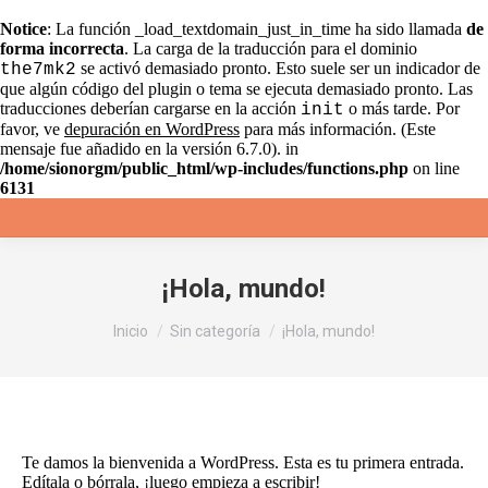
Notice
: La función _load_textdomain_just_in_time ha sido llamada
de
forma incorrecta
. La carga de la traducción para el dominio
se activó demasiado pronto. Esto suele ser un indicador de
the7mk2
que algún código del plugin o tema se ejecuta demasiado pronto. Las
traducciones deberían cargarse en la acción
o más tarde. Por
init
favor, ve
depuración en WordPress
para más información. (Este
mensaje fue añadido en la versión 6.7.0). in
/home/sionorgm/public_html/wp-includes/functions.php
on line
6131
¡Hola, mundo!
Estás aquí:
Inicio
Sin categoría
¡Hola, mundo!
Te damos la bienvenida a WordPress. Esta es tu primera entrada.
Edítala o bórrala, ¡luego empieza a escribir!