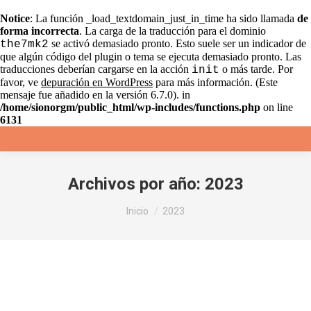
Notice
: La función _load_textdomain_just_in_time ha sido llamada
de
forma incorrecta
. La carga de la traducción para el dominio
se activó demasiado pronto. Esto suele ser un indicador de
the7mk2
que algún código del plugin o tema se ejecuta demasiado pronto. Las
traducciones deberían cargarse en la acción
o más tarde. Por
init
favor, ve
depuración en WordPress
para más información. (Este
mensaje fue añadido en la versión 6.7.0). in
/home/sionorgm/public_html/wp-includes/functions.php
on line
6131
Archivos por año:
2023
Estás aquí:
Inicio
2023